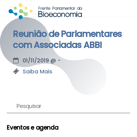
Skip
to
content
Reunião de Parlamentares
com Associadas ABBI
01/11/2019
@
-
Saiba Mais
Eventos e agenda