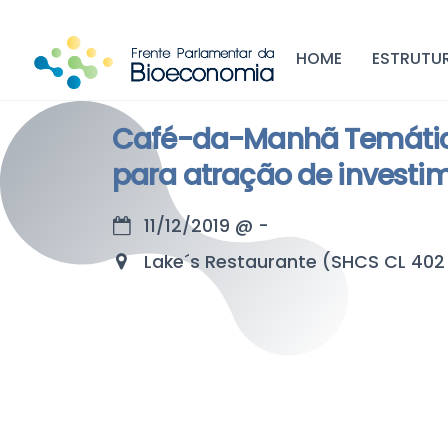
Skip
to
HOME
ESTRUTU
content
Café-da-Manhã Temático
para atração de investim
11/12/2019
@
-
Lake´s Restaurante (SHCS CL 402 