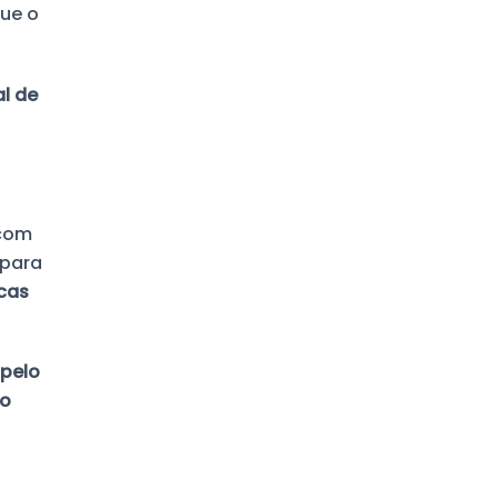
que o
l de
 com
 para
cas
 pelo
ro