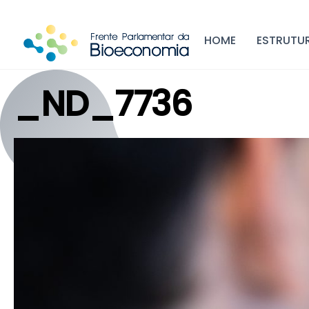
Skip
to
HOME
ESTRUTU
content
_ND_7736