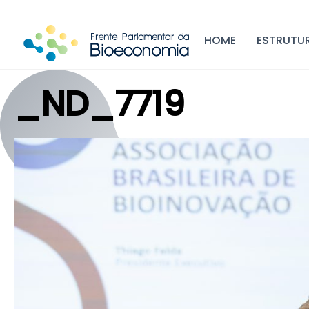
Skip
to
HOME
ESTRUTU
content
_ND_7719