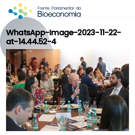
Skip
to
content
WhatsApp-Image-2023-11-22-
at-14.44.52-4