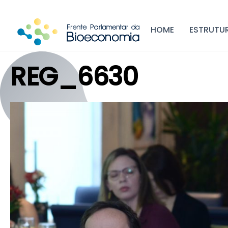
Skip
to
HOME
ESTRUTU
content
REG_6630