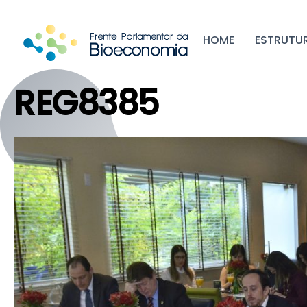
Skip
to
HOME
ESTRUTU
content
REG8385