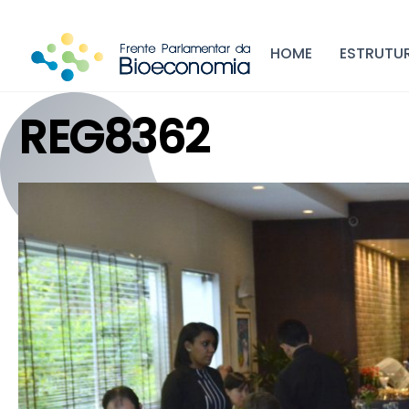
Skip
to
HOME
ESTRUTU
content
REG8362