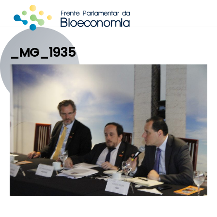
Skip
to
content
_MG_1935