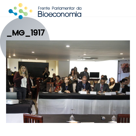
Skip
to
content
_MG_1917