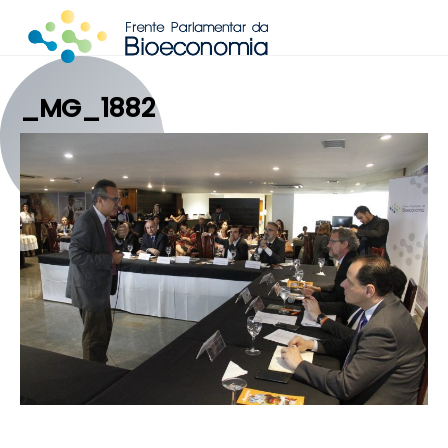
Skip
to
content
_MG_1882