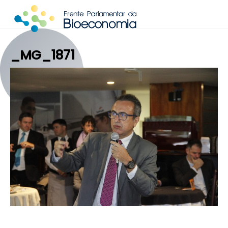
Skip
to
content
_MG_1871