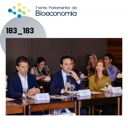
Skip
to
content
183_183