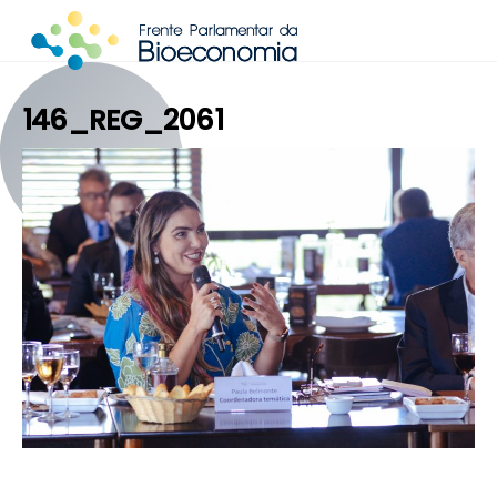
Skip
to
content
146_REG_2061