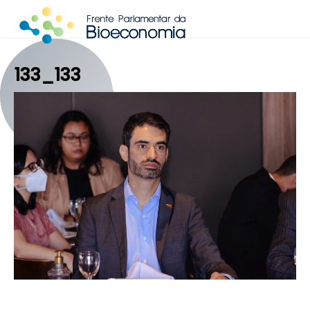
Skip
to
content
133_133